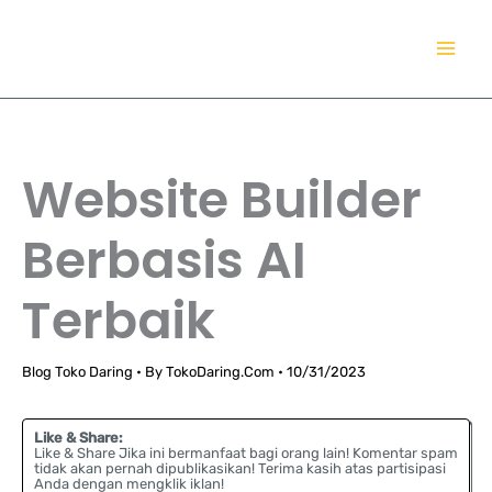
Lewati
TokoDaring.Com
ke
an eCommerce Airline!
konten
Website Builder
Berbasis AI
Terbaik
Blog Toko Daring
• By
TokoDaring.Com
•
10/31/2023
Like & Share:
Like & Share Jika ini bermanfaat bagi orang lain! Komentar spam
tidak akan pernah dipublikasikan! Terima kasih atas partisipasi
Anda dengan mengklik iklan!