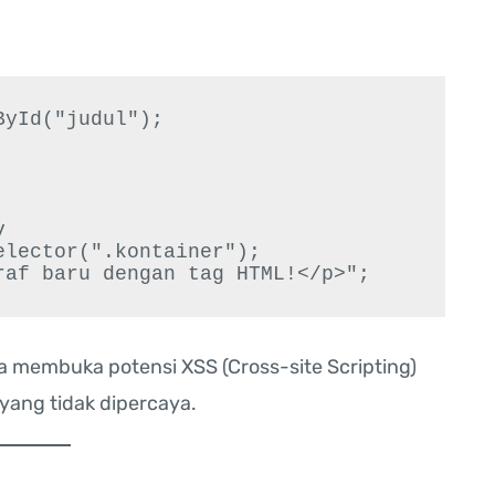
yId("judul");



lector(".kontainer");

a membuka potensi XSS (Cross-site Scripting)
ang tidak dipercaya.