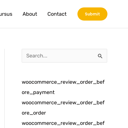
ursus
About
Contact
Submit
C
a
r
woocommerce_review_order_bef
i
ore_payment
u
woocommerce_review_order_bef
n
ore_order
t
woocommerce_review_order_bef
u