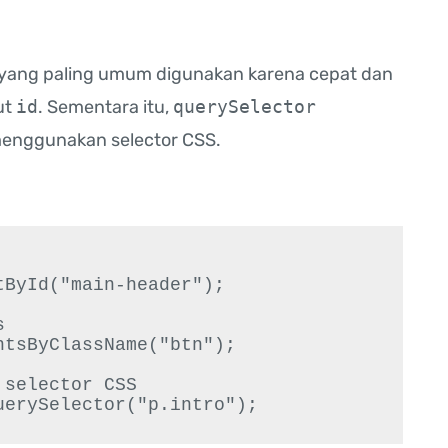
 yang paling umum digunakan karena cepat dan
ut
id
. Sementara itu,
querySelector
 menggunakan selector CSS.
ById("main-header");



tsByClassName("btn");

selector CSS
