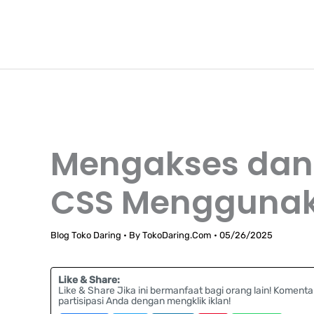
Lewati
TokoDaring.Com
ke
an eCommerce Airline!
konten
Mengakses dan
CSS Menggunak
Blog Toko Daring
• By
TokoDaring.Com
•
05/26/2025
Like & Share:
Like & Share Jika ini bermanfaat bagi orang lain! Komenta
partisipasi Anda dengan mengklik iklan!