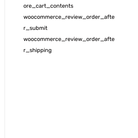
ore_cart_contents
k
woocommerce_review_order_afte
:
r_submit
woocommerce_review_order_afte
r_shipping