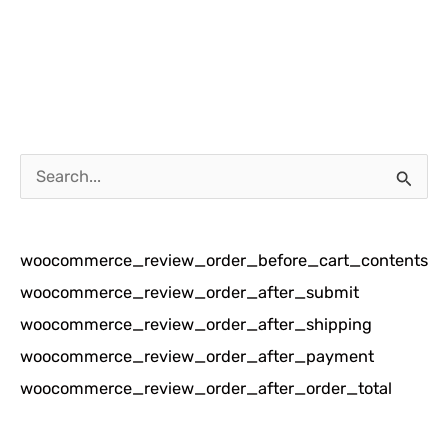
C
a
r
woocommerce_review_order_before_cart_contents
i
woocommerce_review_order_after_submit
u
woocommerce_review_order_after_shipping
n
woocommerce_review_order_after_payment
t
woocommerce_review_order_after_order_total
u
k