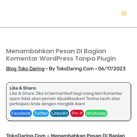
Lewati
TokoDaring.Com
ke
an eCommerce Airline!
konten
Menambahkan Pesan Di Bagian
Komentar WordPress Tanpa Plugin
Blog Toko Daring
• By
TokoDaring.Com
•
06/17/2023
Like & Share:
Like & Share Jika ini bermanfaat bagi orang lain! Komentar
spam tidak akan pernah dipublikasikan! Terima kasih atas
partisipasi Anda dengan mengklik iklan!
Facebook
Twitter
LinkedIn
Pin-It
WhatsApp
TokoDaring.Com – Menambahkan Pesan Di Bagian