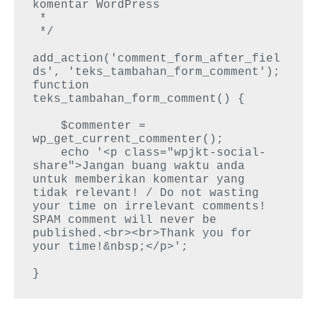
komentar WordPress

 *

 */

add_action('comment_form_after_fiel
ds', 'teks_tambahan_form_comment');

function 
teks_tambahan_form_comment() {

    $commenter = 
wp_get_current_commenter();

    echo '<p class="wpjkt-social-
share">Jangan buang waktu anda 
untuk memberikan komentar yang 
tidak relevant! / Do not wasting 
your time on irrelevant comments! 
SPAM comment will never be 
published.<br><br>Thank you for 
your time!&nbsp;</p>';

}