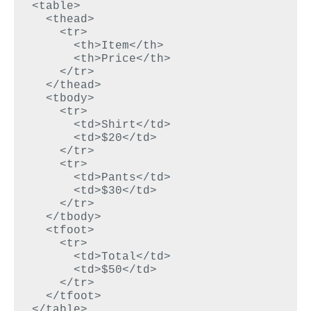
<table>

  <thead>

    <tr>

      <th>Item</th>

      <th>Price</th>

    </tr>

  </thead>

  <tbody>

    <tr>

      <td>Shirt</td>

      <td>$20</td>

    </tr>

    <tr>

      <td>Pants</td>

      <td>$30</td>

    </tr>

  </tbody>

  <tfoot>

    <tr>

      <td>Total</td>

      <td>$50</td>

    </tr>

  </tfoot>

</table>