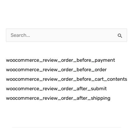
C
a
r
woocommerce_review_order_before_payment
i
woocommerce_review_order_before_order
u
woocommerce_review_order_before_cart_contents
n
woocommerce_review_order_after_submit
t
woocommerce_review_order_after_shipping
u
k
: