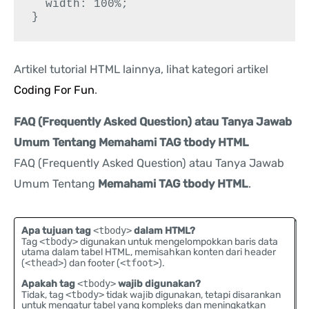
  width: 100%;

}
Artikel tutorial HTML lainnya, lihat kategori artikel
Coding For Fun
.
FAQ (Frequently Asked Question) atau Tanya Jawab
Umum Tentang
Memahami TAG tbody HTML
FAQ (Frequently Asked Question) atau Tanya Jawab
Umum Tentang
Memahami TAG tbody HTML
.
Apa tujuan tag
<tbody>
dalam HTML?
Tag
<tbody>
digunakan untuk mengelompokkan baris data
utama dalam tabel HTML, memisahkan konten dari header
(
<thead>
) dan footer (
<tfoot>
).
Apakah tag
<tbody>
wajib digunakan?
Tidak, tag
<tbody>
tidak wajib digunakan, tetapi disarankan
untuk mengatur tabel yang kompleks dan meningkatkan