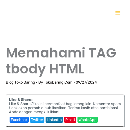
Lewati
TokoDaring.Com
ke
an eCommerce Airline!
konten
Memahami TAG
tbody HTML
Blog Toko Daring
• By
TokoDaring.Com
•
09/27/2024
Like & Share:
Like & Share Jika ini bermanfaat bagi orang lain! Komentar spam
tidak akan pernah dipublikasikan! Terima kasih atas partisipasi
Anda dengan mengklik iklan!
Facebook
Twitter
LinkedIn
Pin-It
WhatsApp