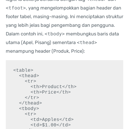
<tfoot>
, yang mengelompokkan bagian header dan
footer tabel, masing-masing. Ini menciptakan struktur
yang lebih jelas bagi pengembang dan pengguna.
Dalam contoh ini,
<tbody>
membungkus baris data
utama (Apel, Pisang) sementara
<thead>
menampung header (Produk, Price):
<table>

  <thead>

    <tr>

      <th>Product</th>

      <th>Price</th>

    </tr>

  </thead>

  <tbody>

    <tr>

      <td>Apples</td>

      <td>$1.00</td>
