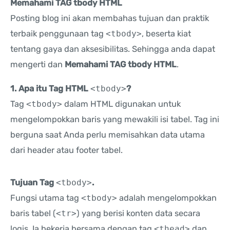
Memahami TAG tbody HTML
Posting blog ini akan membahas tujuan dan praktik
terbaik penggunaan tag
<tbody>
, beserta kiat
tentang gaya dan aksesibilitas. Sehingga anda dapat
mengerti dan
Memahami TAG tbody HTML
.
1. Apa itu Tag HTML
<tbody>
?
Tag
<tbody>
dalam HTML digunakan untuk
mengelompokkan baris yang mewakili isi tabel. Tag ini
berguna saat Anda perlu memisahkan data utama
dari header atau footer tabel.
Tujuan Tag
<tbody>
.
Fungsi utama tag
<tbody>
adalah mengelompokkan
baris tabel (
<tr>
) yang berisi konten data secara
logis. Ia bekerja bersama dengan tag
<thead>
dan