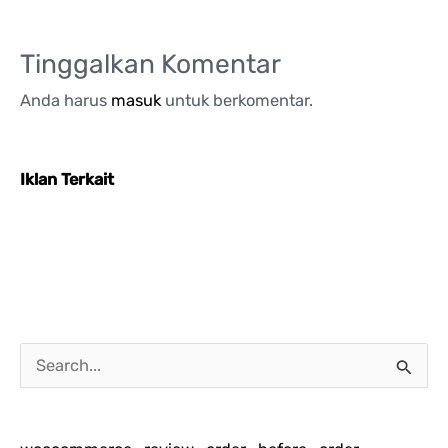
Tinggalkan Komentar
Anda harus
masuk
untuk berkomentar.
Iklan Terkait
C
a
r