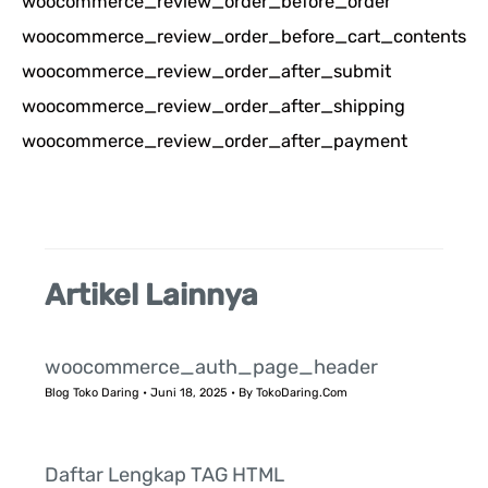
woocommerce_review_order_before_order
i
woocommerce_review_order_before_cart_contents
u
woocommerce_review_order_after_submit
n
woocommerce_review_order_after_shipping
t
woocommerce_review_order_after_payment
u
k
:
Artikel Lainnya
woocommerce_auth_page_header
Blog Toko Daring
•
Juni 18, 2025
• By
TokoDaring.Com
Daftar Lengkap TAG HTML