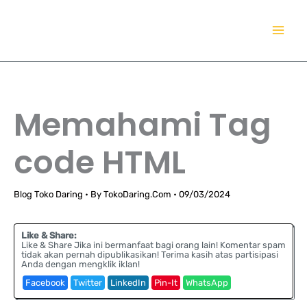
Lewati
TokoDaring.Com
ke
an eCommerce Airline!
konten
Memahami Tag
code HTML
Blog Toko Daring
• By
TokoDaring.Com
•
09/03/2024
Like & Share:
Like & Share Jika ini bermanfaat bagi orang lain! Komentar spam
tidak akan pernah dipublikasikan! Terima kasih atas partisipasi
Anda dengan mengklik iklan!
Facebook
Twitter
LinkedIn
Pin-It
WhatsApp