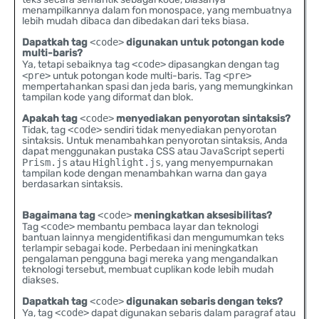
menampilkannya dalam fon monospace, yang membuatnya
lebih mudah dibaca dan dibedakan dari teks biasa.
Dapatkah tag
<code>
digunakan untuk potongan kode
multi-baris?
Ya, tetapi sebaiknya tag
<code>
dipasangkan dengan tag
<pre>
untuk potongan kode multi-baris. Tag
<pre>
mempertahankan spasi dan jeda baris, yang memungkinkan
tampilan kode yang diformat dan blok.
Apakah tag
<code>
menyediakan penyorotan sintaksis?
Tidak, tag
<code>
sendiri tidak menyediakan penyorotan
sintaksis. Untuk menambahkan penyorotan sintaksis, Anda
dapat menggunakan pustaka CSS atau JavaScript seperti
Prism.js
atau
Highlight.js
, yang menyempurnakan
tampilan kode dengan menambahkan warna dan gaya
berdasarkan sintaksis.
Bagaimana tag
<code>
meningkatkan aksesibilitas?
Tag
<code>
membantu pembaca layar dan teknologi
bantuan lainnya mengidentifikasi dan mengumumkan teks
terlampir sebagai kode. Perbedaan ini meningkatkan
pengalaman pengguna bagi mereka yang mengandalkan
teknologi tersebut, membuat cuplikan kode lebih mudah
diakses.
Dapatkah tag
<code>
digunakan sebaris dengan teks?
Ya, tag
<code>
dapat digunakan sebaris dalam paragraf atau