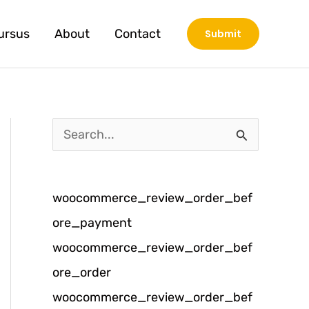
ursus
About
Contact
Submit
C
a
r
woocommerce_review_order_bef
i
ore_payment
u
woocommerce_review_order_bef
n
ore_order
t
woocommerce_review_order_bef
u