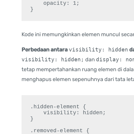
    opacity: 1;

}
Kode ini memungkinkan elemen muncul secar
Perbedaan antara
visibility: hidden
d
visibility: hidden;
dan
display: no
tetap mempertahankan ruang elemen di dala
menghapus elemen sepenuhnya dari tata let
.hidden-element {

    visibility: hidden;

}

.removed-element {
