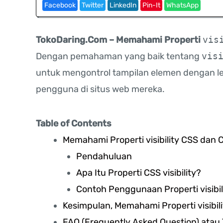
Facebook
Twitter
LinkedIn
Pin-It
WhatsApp
TokoDaring.Com – Memahami Properti
vis
Dengan pemahaman yang baik tentang
vis
untuk mengontrol tampilan elemen dengan le
pengguna di situs web mereka.
Table of Contents
Memahami Properti visibility CSS da
Pendahuluan
Apa Itu Properti CSS visibility?
Contoh Penggunaan Properti visibil
Kesimpulan, Memahami Properti visib
FAQ (Frequently Asked Question) at