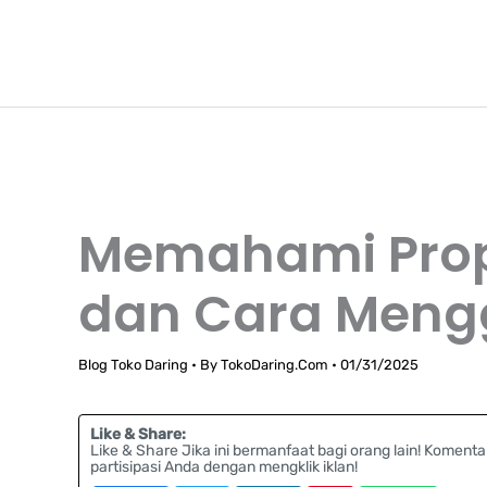
Lewati
TokoDaring.Com
ke
an eCommerce Airline!
konten
Memahami Proper
dan Cara Men
Blog Toko Daring
• By
TokoDaring.Com
•
01/31/2025
Like & Share:
Like & Share Jika ini bermanfaat bagi orang lain! Komenta
partisipasi Anda dengan mengklik iklan!