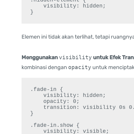
    visibility: hidden;

}
Elemen ini tidak akan terlihat, tetapi ruangn
Menggunakan
visibility
untuk Efek Tran
kombinasi dengan
opacity
untuk menciptaka
.fade-in {

    visibility: hidden;

    opacity: 0;

    transition: visibility 0s 0.5s, opacity 0.5s linear;

}

.fade-in.show {

    visibility: visible;
