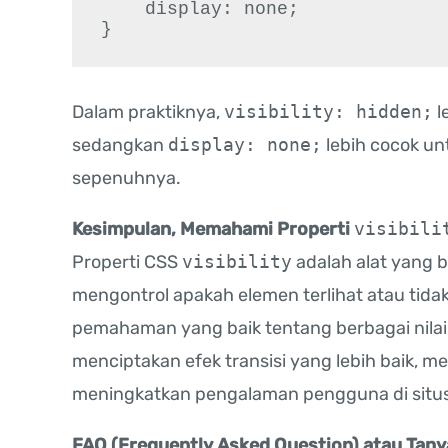
    display: none;

}
Dalam praktiknya,
visibility: hidden;
l
sedangkan
display: none;
lebih cocok un
sepenuhnya.
Kesimpulan, Memahami Properti
visibili
Properti CSS
visibility
adalah alat yang
mengontrol apakah elemen terlihat atau tid
pemahaman yang baik tentang berbagai nil
menciptakan efek transisi yang lebih baik, men
meningkatkan pengalaman pengguna di situ
FAQ (Frequently Asked Question) atau Ta