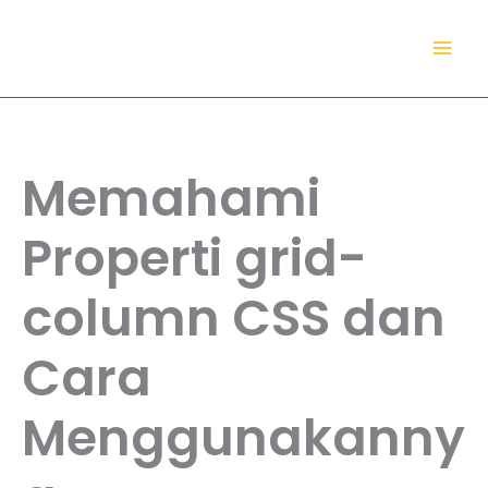
Lewati
TokoDaring.Com
ke
an eCommerce Airline!
konten
Memahami
Properti grid-
column CSS dan
Cara
Menggunakanny