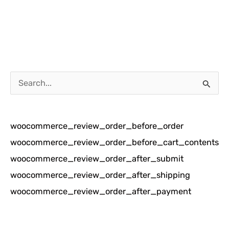
C
a
r
woocommerce_review_order_before_order
i
woocommerce_review_order_before_cart_contents
u
woocommerce_review_order_after_submit
n
woocommerce_review_order_after_shipping
t
woocommerce_review_order_after_payment
u
k
: