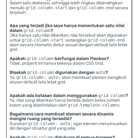
dalam satu deklarasi, sehingga lebih ringkas dibandingkan
menulis
grid-column-start
dan
grid-column-end
secara
terpisah.
Apa yang terjadi jika saya hanya menentukan satu nilai
dalam
grid-column
?
Jika hanya satu nilai diberikan, nilai tersebut akan digunakan
untuk
grid-column-start
, sedangkan
grid-column-end
akan secara otomatis diatur sesuai dengan default tata letak
grid.
Apakah
grid-column
berfungsi dalam Flexbox?
Tidak, properti ini hanya bekerja dalam CSS Grid.
Bisakah
grid-column
digunakan dengan
auto
?
Ya,
grid-column: auto;
akan membuat elemen mengikuti
aturan default tata letak grid.
Apakah ada batasan dalam menggunakan
grid-column
?
Ya, nilai yang diberikan harus berada dalam batas jumlah
kolom yang didefinisikan oleh
grid-template-columns
.
Bagaimana cara membuat elemen secara dinamis
mengisi ruang yang tersedia?
Gunakan
grid-column: auto;
agar elemen menyesuaikan
diri dengan struktur grid yang ada.
Apakah
grid-column
didukung di semua browser?