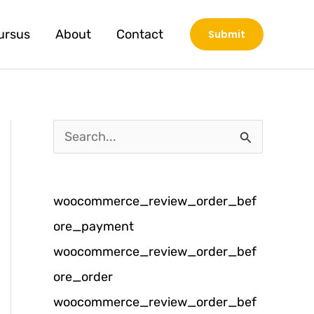
ursus
About
Contact
Submit
C
a
r
woocommerce_review_order_bef
i
ore_payment
u
woocommerce_review_order_bef
n
ore_order
t
woocommerce_review_order_bef
u