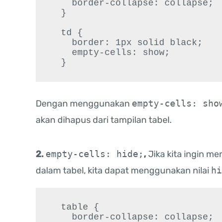
    border-collapse: collapse;

  }

  td {

    border: 1px solid black;

    empty-cells: show;

  }
Dengan menggunakan
empty-cells: sho
akan dihapus dari tampilan tabel.
2.
empty-cells: hide;
,
Jika kita ingin me
dalam tabel, kita dapat menggunakan nilai
hi
  table {

    border-collapse: collapse;
