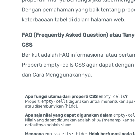
Dengan pemahaman yang baik tentang propert
keterbacaan tabel di dalam halaman web.
FAQ (Frequently Asked Question) atau Tan
CSS
Berikut adalah FAQ informasional atau pert
Properti empty-cells CSS agar dapat dengan
dan Cara Menggunakannya.
Apa fungsi utama dari properti CSS
empty-cells
?
Properti
empty-cells
digunakan untuk menentukan apaka
atau disembunyikan (
hide
).
Apa saja nilai yang dapat digunakan dalam
empty-cel
Nilai yang dapat digunakan adalah
show
(menampilkan se
defaultnya adalah
show
.
Mengapa
empty-cells: hide;
tidak berfungsi pada t