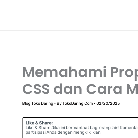
Lewati
TokoDaring.Com
ke
an eCommerce Airline!
konten
Memahami Prope
CSS dan Cara 
Blog Toko Daring
• By
TokoDaring.Com
•
02/20/2025
Like & Share:
Like & Share Jika ini bermanfaat bagi orang lain! Komenta
partisipasi Anda dengan mengklik iklan!