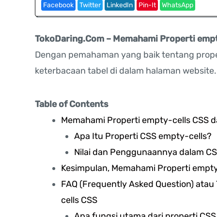
Facebook
Twitter
LinkedIn
Pin-It
WhatsApp
TokoDaring.Com – Memahami Properti empt
Dengan pemahaman yang baik tentang propert
keterbacaan tabel di dalam halaman website.
Table of Contents
Memahami Properti empty-cells CSS 
Apa Itu Properti CSS empty-cells?
Nilai dan Penggunaannya dalam C
Kesimpulan, Memahami Properti empt
FAQ (Frequently Asked Question) ata
cells CSS
Apa fungsi utama dari properti CSS