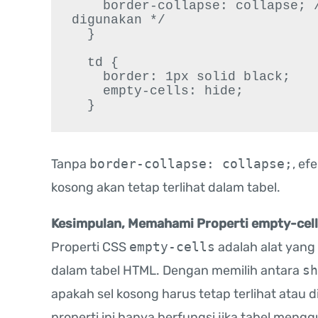
    border-collapse: collapse; /* Pastikan border-collapse 
digunakan */

  }

  td {

    border: 1px solid black;

    empty-cells: hide;

  }
Tanpa
border-collapse: collapse;
, ef
kosong akan tetap terlihat dalam tabel.
Kesimpulan, Memahami Properti empty-cel
Properti CSS
empty-cells
adalah alat yang
dalam tabel HTML. Dengan memilih antara
sh
apakah sel kosong harus tetap terlihat atau
properti ini hanya berfungsi jika tabel men