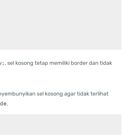
w;
, sel kosong tetap memiliki border dan tidak
nyembunyikan sel kosong agar tidak terlihat
de
.