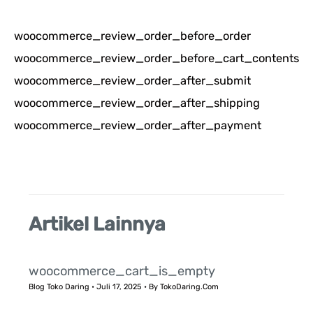
r
woocommerce_review_order_before_order
i
woocommerce_review_order_before_cart_contents
u
woocommerce_review_order_after_submit
n
woocommerce_review_order_after_shipping
t
woocommerce_review_order_after_payment
u
k
:
Artikel Lainnya
woocommerce_cart_is_empty
Blog Toko Daring
•
Juli 17, 2025
• By
TokoDaring.Com