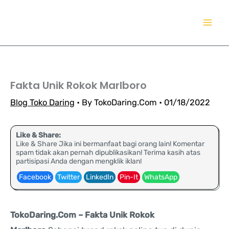
Lewati
TokoDaring.Com
ke
an eCommerce Airline!
konten
Fakta Unik Rokok Marlboro
Blog Toko Daring
• By
TokoDaring.Com
•
01/18/2022
Like & Share:
Like & Share Jika ini bermanfaat bagi orang lain! Komentar
spam tidak akan pernah dipublikasikan! Terima kasih atas
partisipasi Anda dengan mengklik iklan!
Facebook
Twitter
LinkedIn
Pin-It
WhatsApp
TokoDaring.Com – Fakta Unik Rokok