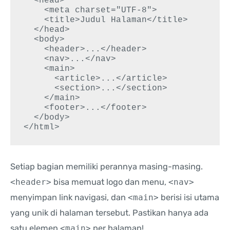
  <head>

    <meta charset="UTF-8">

    <title>Judul Halaman</title>

  </head>

  <body>

    <header>...</header>

    <nav>...</nav>

    <main>

      <article>...</article>

      <section>...</section>

    </main>

    <footer>...</footer>

  </body>

</html>
Setiap bagian memiliki perannya masing-masing.
<header>
bisa memuat logo dan menu,
<nav>
menyimpan link navigasi, dan
<main>
berisi isi utama
yang unik di halaman tersebut. Pastikan hanya ada
satu elemen
<main>
per halaman!