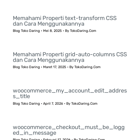
Memahami Properti text-transform CSS
dan Cara Menggunakannya
Blog Toko Daring
•
Mei 8, 2025
• By
TokoDaring.Com
Memahami Properti grid-auto-columns CSS
dan Cara Menggunakannya
Blog Toko Daring
•
Maret 17, 2025
• By
TokoDaring.Com
woocommerce_my_account_edit_addres
s_title
Blog Toko Daring
•
April 7, 2026
• By
TokoDaring.Com
woocommerce_checkout_must_be_logg
ed_in_message
Blog Toko Daring
•
Februari 17, 2026
• By
TokoDaring.Com