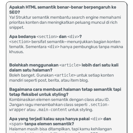
Apakah HTML semantik benar-benar berpengaruh ke
SEO?
Ya! Struktur semantik membantu search engine memahami
prioritas konten dan meningkatkan peluang muncul di rich
snippet.
Apa bedanya
<section>
dan
<div>
?
<section>
bersifat semantik—menunjukkan bagian konten
tematik. Sementara
<div>
hanya pembungkus tanpa makna
khusus.
Bolehkah menggunakan
<article>
lebih dari satu kali
dalam satu halaman?
Boleh banget. Gunakan
<article>
untuk setiap konten
mandiri seperti post, berita, atau item blog.
Bagaimana cara membuat halaman tetap semantik tapi
tetap fleksibel untuk styling?
Kombinasikan elemen semantik dengan class atau ID.
Jangan ragu menambahkan class seperti
.section-
wrapper
atau
.main-content
untuk styling.
Apa yang terjadi kalau saya hanya pakai
<div>
dan
<span>
tanpa elemen semantik?
Halaman masih bisa ditampilkan, tapi kamu kehilangan