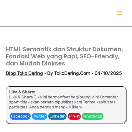
Lewati
TokoDaring.Com
ke
an eCommerce Airline!
konten
HTML Semantik dan Struktur Dokumen,
Fondasi Web yang Rapi, SEO-Friendly,
dan Mudah Diakses
Blog Toko Daring
• By
TokoDaring.Com
•
04/10/2025
Like & Share:
Like & Share Jika ini bermanfaat bagi orang lain! Komentar
spam tidak akan pernah dipublikasikan! Terima kasih atas
partisipasi Anda dengan mengklik iklan!
Facebook
Twitter
LinkedIn
Pin-It
WhatsApp