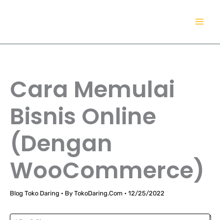
Lewati
TokoDaring.Com
ke
an eCommerce Airline!
konten
Cara Memulai
Bisnis Online
(Dengan
WooCommerce)
Blog Toko Daring
• By
TokoDaring.Com
•
12/25/2022