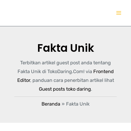
Lewati
TokoDaring.Com
ke
an eCommerce Airline!
konten
Fakta Unik
Terbitkan artikel guest post anda tentang
Fakta Unik di TokoDaring.Com! via
Frontend
Editor
, panduan cara penerbitan artikel lihat
Guest posts toko daring
.
Beranda
Fakta Unik