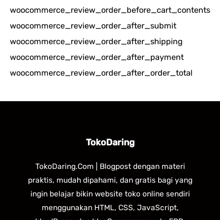
woocommerce_review_order_before_cart_contents
i
woocommerce_review_order_after_submit
u
woocommerce_review_order_after_shipping
n
woocommerce_review_order_after_payment
t
woocommerce_review_order_after_order_total
u
k
:
TokoDaring
TokoDaring.Com | Blogpost dengan materi
praktis, mudah dipahami, dan gratis bagi yang
ingin belajar bikin website toko online sendiri
menggunakan HTML, CSS, JavaScript,