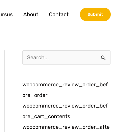
ursus
About
Contact
Submit
C
a
r
woocommerce_review_order_bef
i
ore_order
u
woocommerce_review_order_bef
n
ore_cart_contents
t
woocommerce_review_order_afte
u