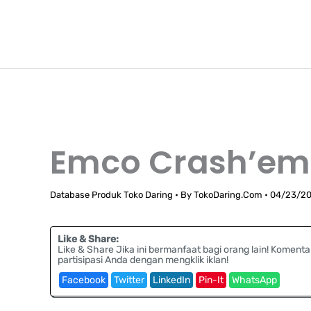
Lewati
TokoDaring.Com
ke
an eCommerce Airline!
konten
Emco Crash’em
Database Produk Toko Daring
• By
TokoDaring.Com
•
04/23/2
Like & Share:
Like & Share Jika ini bermanfaat bagi orang lain! Komenta
partisipasi Anda dengan mengklik iklan!
Facebook
Twitter
LinkedIn
Pin-It
WhatsApp