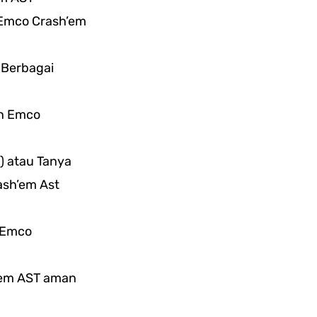
 Emco Crash’em
 Berbagai
an Emco
) atau Tanya
sh’em Ast
 Emco
’em AST aman