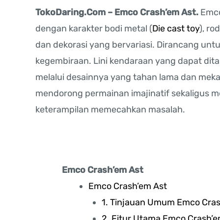
TokoDaring.Com – Emco Crash’em Ast.
Emco
dengan karakter bodi metal (
Die cast toy
), ro
dan dekorasi yang bervariasi. Dirancang un
kegembiraan. Lini kendaraan yang dapat dit
melalui desainnya yang tahan lama dan mek
mendorong permainan imajinatif sekaligus 
keterampilan memecahkan masalah.
Emco Crash’em Ast
Emco Crash’em Ast
1. Tinjauan Umum Emco Cra
2. Fitur Utama Emco Crash’