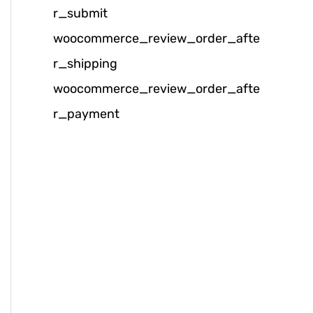
r_submit
k
woocommerce_review_order_afte
:
r_shipping
woocommerce_review_order_afte
r_payment