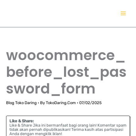
Lewati
TokoDaring.Com
ke
an eCommerce Airline!
konten
woocommerce_
before_lost_pas
sword_form
Blog Toko Daring
• By
TokoDaring.Com
•
07/02/2025
Like & Share:
Like & Share Jika ini bermanfaat bagi orang lain! Komentar spam
tidak akan pernah dipublikasikan! Terima kasih atas partisipasi
Anda dengan mengklik iklan!