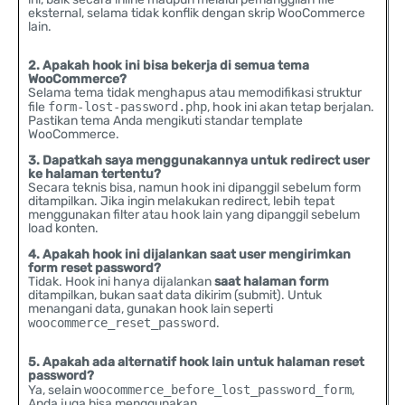
eksternal, selama tidak konflik dengan skrip WooCommerce
lain.
2. Apakah hook ini bisa bekerja di semua tema
WooCommerce?
Selama tema tidak menghapus atau memodifikasi struktur
file
form-lost-password.php
, hook ini akan tetap berjalan.
Pastikan tema Anda mengikuti standar template
WooCommerce.
3. Dapatkah saya menggunakannya untuk redirect user
ke halaman tertentu?
Secara teknis bisa, namun hook ini dipanggil sebelum form
ditampilkan. Jika ingin melakukan redirect, lebih tepat
menggunakan filter atau hook lain yang dipanggil sebelum
load konten.
4. Apakah hook ini dijalankan saat user mengirimkan
form reset password?
Tidak. Hook ini hanya dijalankan
saat halaman form
ditampilkan, bukan saat data dikirim (submit). Untuk
menangani data, gunakan hook lain seperti
woocommerce_reset_password
.
5. Apakah ada alternatif hook lain untuk halaman reset
password?
Ya, selain
woocommerce_before_lost_password_form
,
Anda juga bisa menggunakan