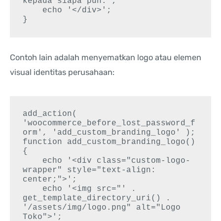
kepada siapa pun.';

    echo '</div>';

Contoh lain adalah menyematkan logo atau elemen
visual identitas perusahaan:
add_action( 
'woocommerce_before_lost_password_f
orm', 'add_custom_branding_logo' );

function add_custom_branding_logo() 
{

    echo '<div class="custom-logo-
wrapper" style="text-align: 
center;">';

    echo '<img src="' . 
get_template_directory_uri() . 
'/assets/img/logo.png" alt="Logo 
Toko">';
