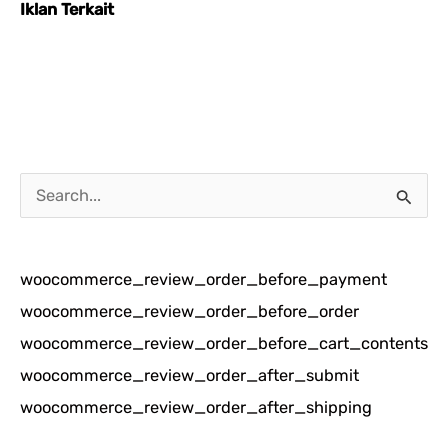
Iklan Terkait
C
a
r
woocommerce_review_order_before_payment
i
woocommerce_review_order_before_order
u
woocommerce_review_order_before_cart_contents
n
woocommerce_review_order_after_submit
t
woocommerce_review_order_after_shipping
u
k