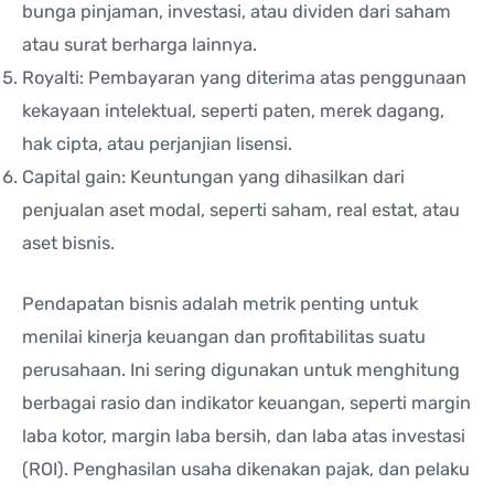
bunga pinjaman, investasi, atau dividen dari saham
atau surat berharga lainnya.
Royalti: Pembayaran yang diterima atas penggunaan
kekayaan intelektual, seperti paten, merek dagang,
hak cipta, atau perjanjian lisensi.
Capital gain: Keuntungan yang dihasilkan dari
penjualan aset modal, seperti saham, real estat, atau
aset bisnis.
Pendapatan bisnis adalah metrik penting untuk
menilai kinerja keuangan dan profitabilitas suatu
perusahaan. Ini sering digunakan untuk menghitung
berbagai rasio dan indikator keuangan, seperti margin
laba kotor, margin laba bersih, dan laba atas investasi
(ROI). Penghasilan usaha dikenakan pajak, dan pelaku