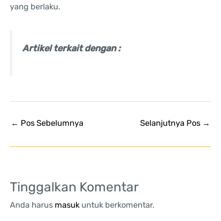
yang berlaku.
Artikel terkait dengan :
←
Pos Sebelumnya
Selanjutnya Pos
→
Tinggalkan Komentar
Anda harus
masuk
untuk berkomentar.