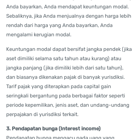
Anda bayarkan, Anda mendapat keuntungan modal.
Sebaliknya, jika Anda menjualnya dengan harga lebih
rendah dari harga yang Anda bayarkan, Anda
mengalami kerugian modal.
Keuntungan modal dapat bersifat jangka pendek (jika
aset dimiliki selama satu tahun atau kurang) atau
jangka panjang (jika dimiliki lebih dari satu tahun),
dan biasanya dikenakan pajak di banyak yurisdiksi.
Tarif pajak yang diterapkan pada capital gain
seringkali bergantung pada berbagai faktor seperti
periode kepemilikan, jenis aset, dan undang-undang
perpajakan di yurisdiksi terkait.
3. Pendapatan bunga (Interest income)
Pendapatan bunga mengacu pada uang yang