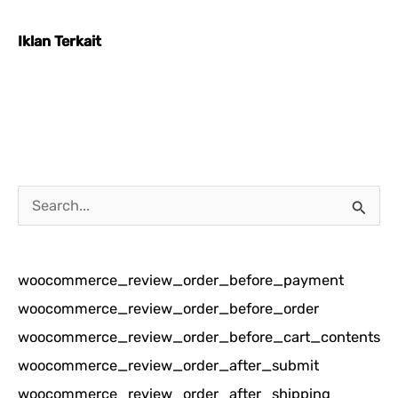
Iklan Terkait
C
a
r
woocommerce_review_order_before_payment
i
woocommerce_review_order_before_order
u
woocommerce_review_order_before_cart_contents
n
woocommerce_review_order_after_submit
t
woocommerce_review_order_after_shipping
u