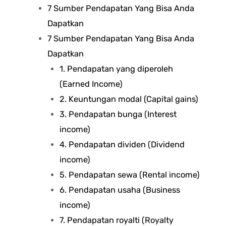
7 Sumber Pendapatan Yang Bisa Anda
Dapatkan
7 Sumber Pendapatan Yang Bisa Anda
Dapatkan
1. Pendapatan yang diperoleh
(Earned Income)
2. Keuntungan modal (Capital gains)
3. Pendapatan bunga (Interest
income)
4. Pendapatan dividen (Dividend
income)
5. Pendapatan sewa (Rental income)
6. Pendapatan usaha (Business
income)
7. Pendapatan royalti (Royalty