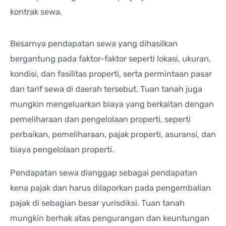
kontrak sewa.
Besarnya pendapatan sewa yang dihasilkan
bergantung pada faktor-faktor seperti lokasi, ukuran,
kondisi, dan fasilitas properti, serta permintaan pasar
dan tarif sewa di daerah tersebut. Tuan tanah juga
mungkin mengeluarkan biaya yang berkaitan dengan
pemeliharaan dan pengelolaan properti, seperti
perbaikan, pemeliharaan, pajak properti, asuransi, dan
biaya pengelolaan properti.
Pendapatan sewa dianggap sebagai pendapatan
kena pajak dan harus dilaporkan pada pengembalian
pajak di sebagian besar yurisdiksi. Tuan tanah
mungkin berhak atas pengurangan dan keuntungan