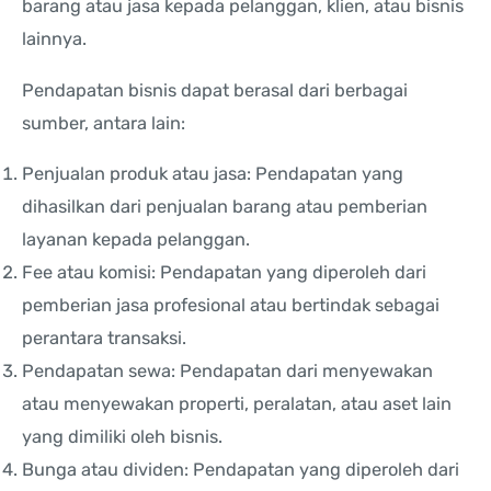
barang atau jasa kepada pelanggan, klien, atau bisnis
lainnya.
Pendapatan bisnis dapat berasal dari berbagai
sumber, antara lain:
Penjualan produk atau jasa: Pendapatan yang
dihasilkan dari penjualan barang atau pemberian
layanan kepada pelanggan.
Fee atau komisi: Pendapatan yang diperoleh dari
pemberian jasa profesional atau bertindak sebagai
perantara transaksi.
Pendapatan sewa: Pendapatan dari menyewakan
atau menyewakan properti, peralatan, atau aset lain
yang dimiliki oleh bisnis.
Bunga atau dividen: Pendapatan yang diperoleh dari