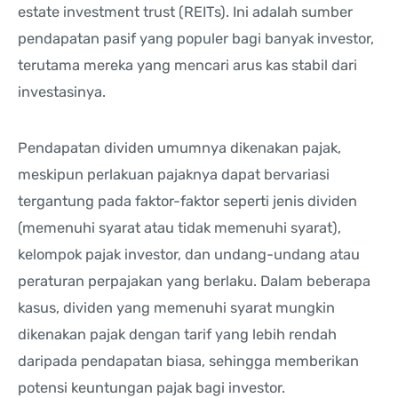
estate investment trust (REITs). Ini adalah sumber
pendapatan pasif yang populer bagi banyak investor,
terutama mereka yang mencari arus kas stabil dari
investasinya.
Pendapatan dividen umumnya dikenakan pajak,
meskipun perlakuan pajaknya dapat bervariasi
tergantung pada faktor-faktor seperti jenis dividen
(memenuhi syarat atau tidak memenuhi syarat),
kelompok pajak investor, dan undang-undang atau
peraturan perpajakan yang berlaku. Dalam beberapa
kasus, dividen yang memenuhi syarat mungkin
dikenakan pajak dengan tarif yang lebih rendah
daripada pendapatan biasa, sehingga memberikan
potensi keuntungan pajak bagi investor.