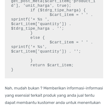
get_post_meta($cart_item['product_i
d'], 'unit_harga', true);

	if ($tdrg_tipe_harga) {

		$cart_item = ' ' . 
sprintf('× %s ', 
$cart_item['quantity']) . 
$tdrg_tipe_harga . '';

	}

	else {

		$cart_item = ' ' . 
sprintf('× %s', 
$cart_item['quantity']) . '';		
	}

	return $cart_item;

}
Nah, mudah bukan ? Memberikan informasi-informasi
yang esensial terkait produk yang anda jual tentu
dapat membantu kustomer anda untuk menentukan