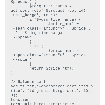
$product) {

	$tdrg_tipe_harga = 
get_post_meta( $product->get_id(), 
'unit_harga', true);

	if($ydrg_tipe_harga) {

		$price_html = 
'<span class="amount">' . $price . 
' ' . $tdrg_tipe_harga  . 
'</span>';	

	}

	else {

		$price_html = 
'<span class="amount">' . $price .  
'</span>';	

	}

	return $price_html;

}

// Halaman cart

add_filter('woocommerce_cart_item_p
rice', 'tdrg_unit_harga_cart', 10, 
3);

function 
tdrg_unit_harga_cart($price, 