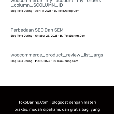
woocommerce_my_account_my_orders
_column_$COLUMN_ID
Blog Toko Daring
•
April 9, 2026
• By
TokoDaring.Com
Perbedaan SEO Dan SEM
Blog Toko Daring
•
Oktober 28, 2023
• By
TokoDaring.Com
woocommerce_product_review_list_args
Blog Toko Daring
•
Mei 2, 2026
• By
TokoDaring.Com
TokoDaring.Com | Blogpost dengan materi
praktis, mudah dipahami, dan gratis bagi yang