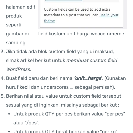
halaman edit
produk
seperti
gambar di
field kustom unit harga woocommerce
samping.
Jika tidak ada blok custom field yang di maksud,
simak artikel berikut untuk
membuat custom field
WordPress
.
Buat field baru dan beri nama
‘unit_harga
‘
. (Gunakan
huruf kecil dan underscores _ sebagai pemisah).
Berikan nilai atau value untuk custom field tersebut
sesuai yang di inginkan, misalnya sebagai berikut :
Untuk produk QTY per pcs berikan value “per pcs”
atau “/pcs”.
Untuk produk QTY berat berikan value “per kg”