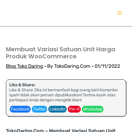
Lewati
TokoDaring.Com
ke
an eCommerce Airline!
konten
Membuat Variasi Satuan Unit Harga
Produk WooCommerce
Blog Toko Daring
• By
TokoDaring.Com
•
01/11/2022
Like & Share:
Like & Share Jika ini bermanfaat bagi orang lain! Komentar
spam tidak akan pernah dipublikasikan! Terima kasih atas
partisipasi Anda dengan mengklik iklan!
Facebook
Twitter
LinkedIn
Pin-It
WhatsApp
TokoDaring.Com – Membuat Variasi Satuan Unit