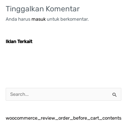
Tinggalkan Komentar
Anda harus
masuk
untuk berkomentar.
Iklan Terkait
C
a
r
woocommerce_review_order_before_cart_contents
i