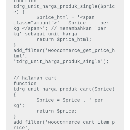
function 
tdrg_unit_harga_produk_single($pric
e) {

 	$price_html = '<span 
class="amount">' . $price . ' per 
kg </span>'; // menambahkan 'per 
kg' sebagai unit harga

 	return $price_html;

}

add_filter('woocommerce_get_price_h
tml', 
'tdrg_unit_harga_produk_single');

// halaman cart

function 
tdrg_unit_harga_produk_cart($price) 
{

 	$price = $price . ' per 
kg';

 	return $price;

}

add_filter('woocommerce_cart_item_p
rice', 