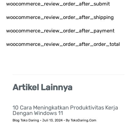
u
woocommerce_review_order_after_submit
n
woocommerce_review_order_after_shipping
t
woocommerce_review_order_after_payment
u
k
woocommerce_review_order_after_order_total
:
Artikel Lainnya
10 Cara Meningkatkan Produktivitas Kerja
Dengan Windows 11
Blog Toko Daring
•
Juli 13, 2024
• By
TokoDaring.Com