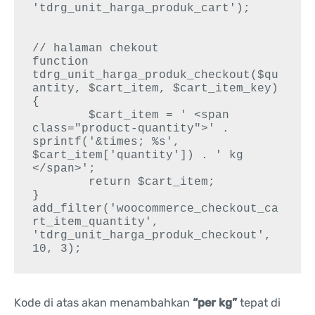
'tdrg_unit_harga_produk_cart');

// halaman chekout

function 
tdrg_unit_harga_produk_checkout($qu
antity, $cart_item, $cart_item_key) 
{

 	$cart_item = ' <span 
class="product-quantity">' . 
sprintf('&times; %s', 
$cart_item['quantity']) . ' kg 
</span>';

 	return $cart_item;

}

add_filter('woocommerce_checkout_ca
rt_item_quantity', 
'tdrg_unit_harga_produk_checkout', 
10, 3);
Kode di atas akan menambahkan
“per kg”
tepat di