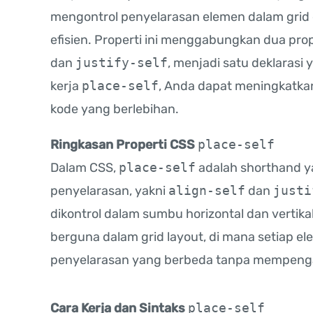
mengontrol penyelarasan elemen dalam grid 
efisien. Properti ini menggabungkan dua pro
dan
justify-self
, menjadi satu deklaras
kerja
place-self
, Anda dapat meningkatkan 
kode yang berlebihan.
Ringkasan Properti CSS
place-self
Dalam CSS,
place-self
adalah shorthand y
penyelarasan, yakni
align-self
dan
justi
dikontrol dalam sumbu horizontal dan vertika
berguna dalam grid layout, di mana setiap el
penyelarasan yang berbeda tanpa mempenga
Cara Kerja dan Sintaks
place-self