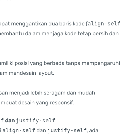
apat menggantikan dua baris kode (
align-self
i membantu dalam menjaga kode tetap bersih dan
n
emiliki posisi yang berbeda tanpa mempengaruhi
alam mendesain layout.
asan menjadi lebih seragam dan mudah
membuat desain yang responsif.
lf
dan
justify-self
i
align-self
dan
justify-self
, ada