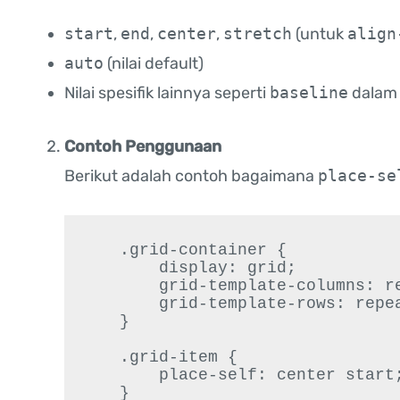
start
,
end
,
center
,
stretch
(untuk
align
auto
(nilai default)
Nilai spesifik lainnya seperti
baseline
dalam 
Contoh Penggunaan
Berikut adalah contoh bagaimana
place-se
   .grid-container {

       display: grid;

       grid-template-columns: repeat(3, 1fr);

       grid-template-rows: repeat(3, 100px);

   }

   .grid-item {

       place-self: center start;

   }