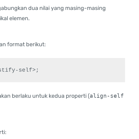
abungkan dua nilai yang masing-masing
ikal elemen.
n format berikut:
ustify-self>;
t akan berlaku untuk kedua properti (
align-self
ti: