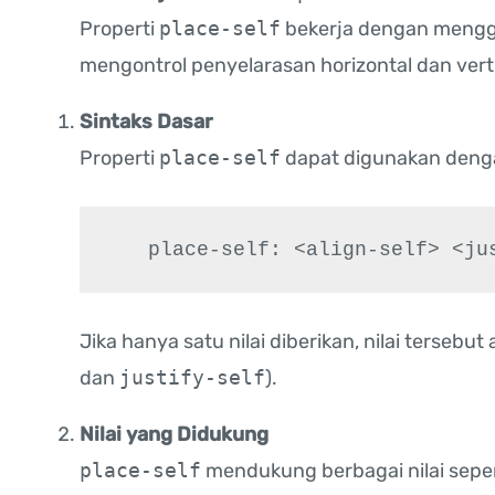
Properti
place-self
bekerja dengan mengg
mengontrol penyelarasan horizontal dan vert
Sintaks Dasar
Properti
place-self
dapat digunakan denga
   place-self: <align-self> <j
Jika hanya satu nilai diberikan, nilai tersebu
dan
justify-self
).
Nilai yang Didukung
place-self
mendukung berbagai nilai seper