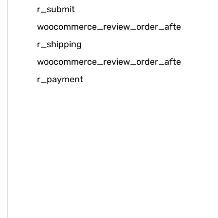
r_submit
k
woocommerce_review_order_afte
:
r_shipping
woocommerce_review_order_afte
r_payment