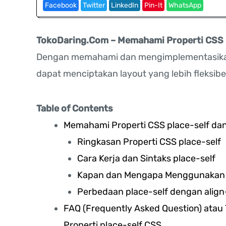
Facebook
Twitter
LinkedIn
Pin-It
WhatsApp
TokoDaring.Com – Memahami Properti CSS
Dengan memahami dan mengimplementasika
dapat menciptakan layout yang lebih fleksibe
Table of Contents
Memahami Properti CSS place-self d
Ringkasan Properti CSS place-self
Cara Kerja dan Sintaks place-self
Kapan dan Mengapa Menggunakan 
Perbedaan place-self dengan align-s
FAQ (Frequently Asked Question) at
Properti place-self CSS