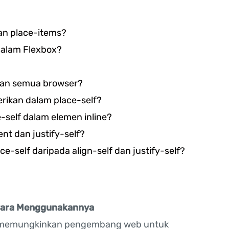
an place-items?
dalam Flexbox?
gan semua browser?
erikan dalam place-self?
self dalam elemen inline?
nt dan justify-self?
self daripada align-self dan justify-self?
ara Menggunakannya
g memungkinkan pengembang web untuk