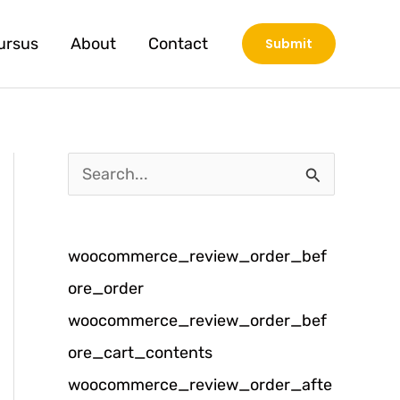
ursus
About
Contact
Submit
C
a
r
woocommerce_review_order_bef
i
ore_order
u
woocommerce_review_order_bef
n
ore_cart_contents
t
woocommerce_review_order_afte
u