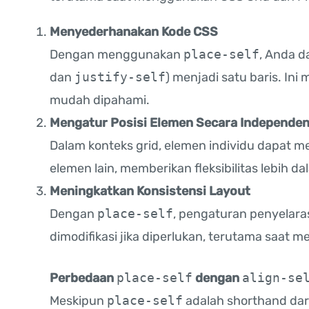
Menyederhanakan Kode CSS
Dengan menggunakan
place-self
, Anda d
dan
justify-self
) menjadi satu baris. In
mudah dipahami.
Mengatur Posisi Elemen Secara Independe
Dalam konteks grid, elemen individu dapat m
elemen lain, memberikan fleksibilitas lebih d
Meningkatkan Konsistensi Layout
Dengan
place-self
, pengaturan penyelar
dimodifikasi jika diperlukan, terutama saat 
Perbedaan
place-self
dengan
align-se
Meskipun
place-self
adalah shorthand dar