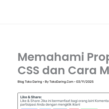
Lewati
TokoDaring.Com
ke
an eCommerce Airline!
konten
Memahami Prope
CSS dan Cara 
Blog Toko Daring
• By
TokoDaring.Com
•
03/11/2025
Like & Share:
Like & Share Jika ini bermanfaat bagi orang lain! Komenta
partisipasi Anda dengan mengklik iklan!