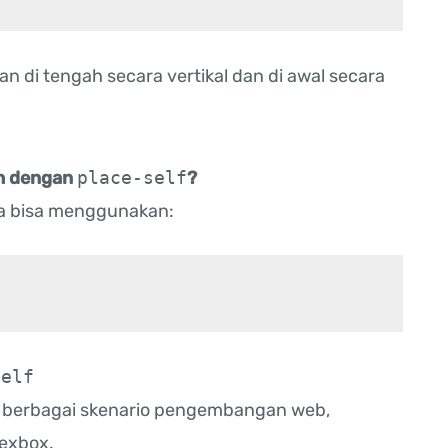
an di tengah secara vertikal dan di awal secara
h dengan
place-self
?
a bisa menggunakan:
self
 berbagai skenario pengembangan web,
exbox.