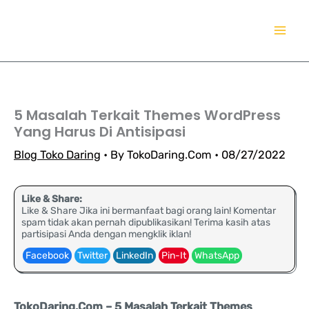
Lewati
TokoDaring.Com
ke
an eCommerce Airline!
konten
5 Masalah Terkait Themes WordPress
Yang Harus Di Antisipasi
Blog Toko Daring
• By
TokoDaring.Com
•
08/27/2022
Like & Share:
Like & Share Jika ini bermanfaat bagi orang lain! Komentar
spam tidak akan pernah dipublikasikan! Terima kasih atas
partisipasi Anda dengan mengklik iklan!
Facebook
Twitter
LinkedIn
Pin-It
WhatsApp
TokoDaring.Com – 5 Masalah Terkait Themes