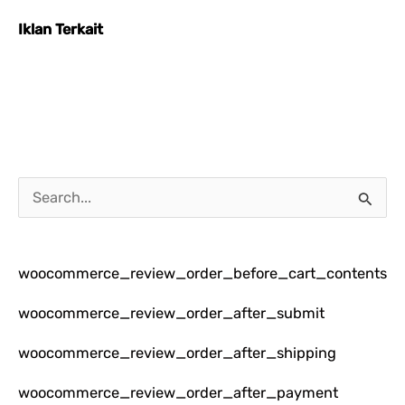
Iklan Terkait
C
a
r
woocommerce_review_order_before_cart_contents
i
u
woocommerce_review_order_after_submit
n
woocommerce_review_order_after_shipping
t
woocommerce_review_order_after_payment
u