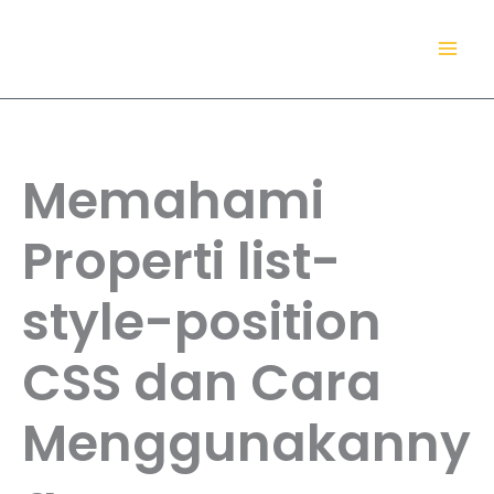
Lewati
TokoDaring.Com
ke
an eCommerce Airline!
konten
Memahami
Properti list-
style-position
CSS dan Cara
Menggunakanny