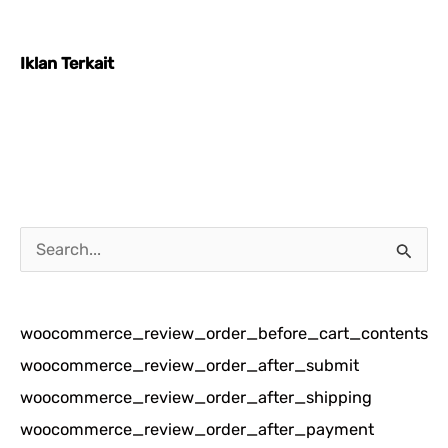
Iklan Terkait
C
a
r
woocommerce_review_order_before_cart_contents
i
woocommerce_review_order_after_submit
u
woocommerce_review_order_after_shipping
n
woocommerce_review_order_after_payment
t