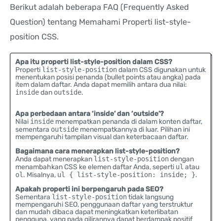
Berikut adalah beberapa FAQ (Frequently Asked
Question) tentang Memahami Properti list-style-
position CSS.
Apa itu properti list-style-position dalam CSS?
Properti
list-style-position
dalam CSS digunakan untuk
menentukan posisi penanda (bullet points atau angka) pada
item dalam daftar. Anda dapat memilih antara dua nilai:
inside
dan
outside
.
Apa perbedaan antara ‘inside’ dan ‘outside’?
Nilai
inside
menempatkan penanda di dalam konten daftar,
sementara
outside
menempatkannya di luar. Pilihan ini
mempengaruhi tampilan visual dan keterbacaan daftar.
Bagaimana cara menerapkan list-style-position?
Anda dapat menerapkan
list-style-position
dengan
menambahkan CSS ke elemen daftar Anda, seperti
ul
atau
ol
. Misalnya,
ul { list-style-position: inside; }
.
Apakah properti ini berpengaruh pada SEO?
Sementara
list-style-position
tidak langsung
mempengaruhi SEO, penggunaan daftar yang terstruktur
dan mudah dibaca dapat meningkatkan keterlibatan
pengguna, yang pada gilirannya dapat berdampak positif