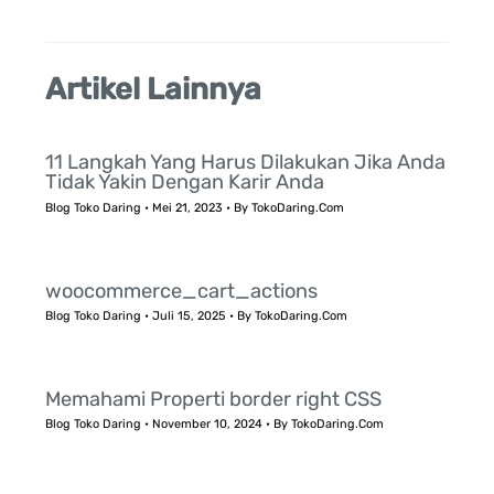
:
Artikel Lainnya
11 Langkah Yang Harus Dilakukan Jika Anda
Tidak Yakin Dengan Karir Anda
Blog Toko Daring
•
Mei 21, 2023
• By
TokoDaring.Com
woocommerce_cart_actions
Blog Toko Daring
•
Juli 15, 2025
• By
TokoDaring.Com
Memahami Properti border right CSS
Blog Toko Daring
•
November 10, 2024
• By
TokoDaring.Com