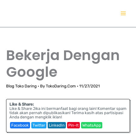
Lewati
TokoDaring.Com
ke
an eCommerce Airline!
konten
Bekerja Dengan
Google
Blog Toko Daring
• By
TokoDaring.Com
•
11/27/2021
Like & Share:
Like & Share Jika ini bermanfaat bagi orang lain! Komentar spam
tidak akan pernah dipublikasikan! Terima kasih atas partisipasi
Anda dengan mengklik iklan!
Facebook
Twitter
LinkedIn
Pin-It
WhatsApp