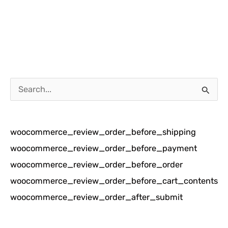
C
a
r
woocommerce_review_order_before_shipping
i
woocommerce_review_order_before_payment
u
woocommerce_review_order_before_order
n
woocommerce_review_order_before_cart_contents
t
woocommerce_review_order_after_submit
u
k