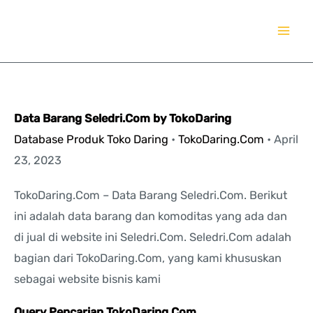
Lewati
TokoDaring.Com
ke
an eCommerce Airline!
konten
Data Barang Seledri.Com by TokoDaring
Database Produk Toko Daring
•
TokoDaring.Com
•
April
23, 2023
TokoDaring.Com – Data Barang Seledri.Com. Berikut
ini adalah data barang dan komoditas yang ada dan
di jual di website ini Seledri.Com. Seledri.Com adalah
bagian dari TokoDaring.Com, yang kami khususkan
sebagai website bisnis kami
Query Pencarian TokoDaring.Com